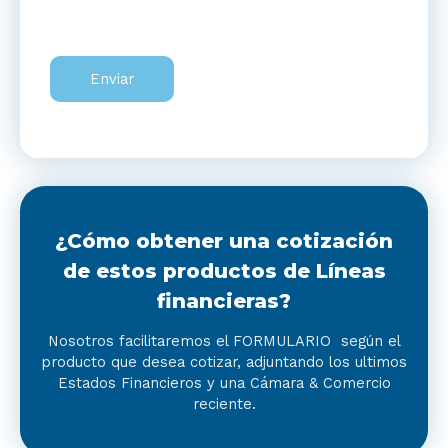
i
o
l
m
l
e
a
Enviar
n
s
s
d
a
e
j
v
e
e
*
r
i
¿Cómo obtener una cotización
f
i
de estos productos de Líneas
c
financieras?
a
c
Nosotros facilitaremos el FORMULARIO según el
i
producto que desea cotizar, adjuntando los ultimos
ó
Estados Financieros y una Cámara & Comercio
n
reciente.